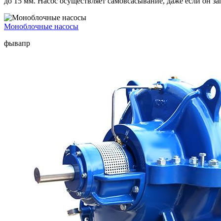
до 15 мм. Насос осуществляет самовсасывание, даже если он з
Моноблочные насосы
фывапр