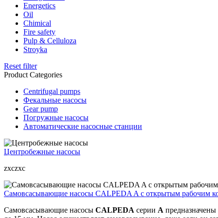
Energetics
Oil
Chimical
Fire safety
Pulp & Celluloza
Stroyka
Reset filter
Product Categories
Centrifugal pumps
Фекальные насосы
Gear pump
Погружные насосы
Автоматические насосные станции
Центробежные насосы
zxczxc
Самовсасывающие насосы CALPEDA A с открытым рабочим кол
Самовсасывающие насосы
CALPEDA
серии
A
предназначены 