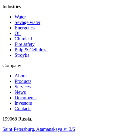
Industries
Water
Sevage water
Energetics
Oil
Chimical
Fire safety
Pulp & Celluloza
Stroyka
Company
About
Products
Services
News
Documents
Investors
Contacts
199068 Russia,
Saint-Petersburg, Atamanskaya st. 3/6