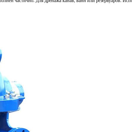
аполнен частично. Для дренажа канав, ванн или резервуаров. Ис