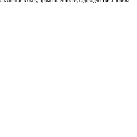
пользование в быту, промышленности, садоводчестве и полива.